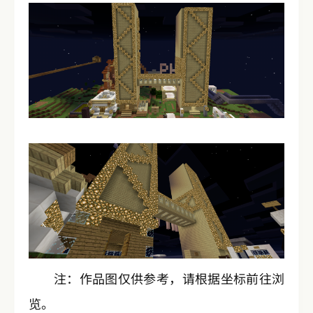
注：作品图仅供参考，请根据坐标前往浏
览。