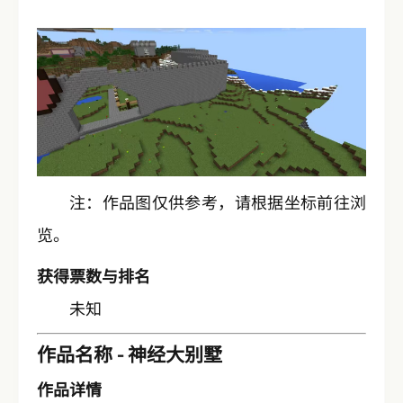
注：作品图仅供参考，请根据坐标前往浏
览。
获得票数与排名
未知
作品名称 - 神经大别墅
作品详情