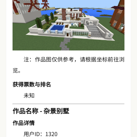
注：作品图仅供参考，请根据坐标前往浏
览。
获得票数与排名
未知
作品名称 - 杂景别墅
作品详情
用户ID：1320