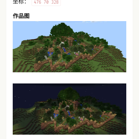
坐标：
476 70 328
作品图