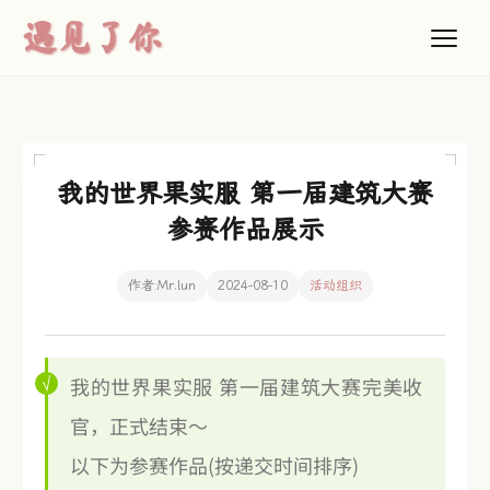
遇见了你
我的世界果实服 第一届建筑大赛
参赛作品展示
作者:
Mr.lun
2024-08-10
活动组织
我的世界果实服 第一届建筑大赛完美收
官，正式结束～
以下为参赛作品(按递交时间排序)