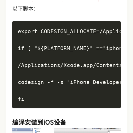
以下脚本：
export CODESIGN_ALLOCATE=/Applicati
if [ "${PLATFORM_NAME}" =="iphoneos
/Applications/Xcode.app/Contents/De
codesign -f -s "iPhone Developer"--
fi
编译安装到iOS设备