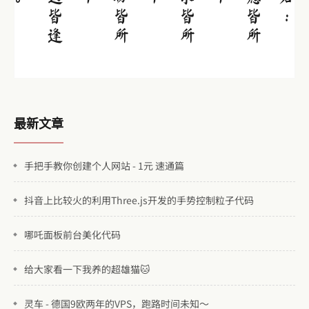
所
遇
皆
逢
时
。
所
盼
皆
所
期
所
求
皆
所
愿
所
愿
皆
所
得
最新文章
手把手教你创建个人网站 - 1元 速通篇
抖音上比较火的利用Three.js开发的手势控制粒子代码
哪吒面板前台美化代码
给大家看一下我养的超雄猫🐱
灵车 - 德国9欧两年的VPS，跑路时间未知～