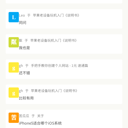
Leo
于
苹果老设备玩机入门《说明书》
L
同问
粼
于
苹果老设备玩机入门《说明书》
粼
我也是
gh
于
手把手教你创建个人网站 - 1元 速通篇
g
还不错
gh
于
苹果老设备玩机入门《说明书》
g
比较有用
苦瓜瓜
于
关于
苦
iPhone5适合哪个iOS系统